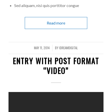
Sed aliquam, nisi quis porttitor congue
Read more
MAY 11, 2014
BY
IDREAMDIGITAL
/
ENTRY WITH POST FORMAT
“VIDEO”